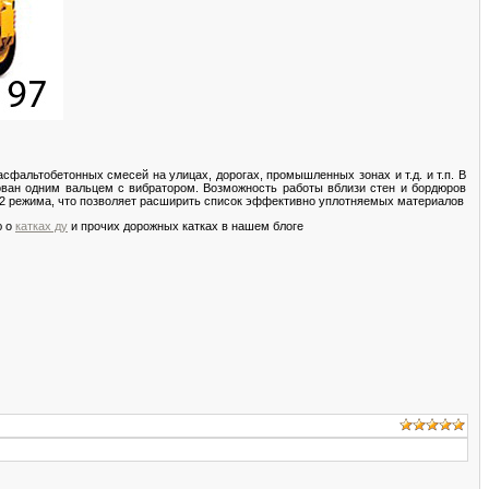
сфальтобетонных смесей на улицах, дорогах, промышленных зонах и т.д. и т.п. В
ван одним вальцем с вибратором. Возможность работы вблизи стен и бордюров
т 2 режима, что позволяет расширить список эффективно уплотняемых материалов
ю о
катках ду
и прочих дорожных катках в нашем блоге