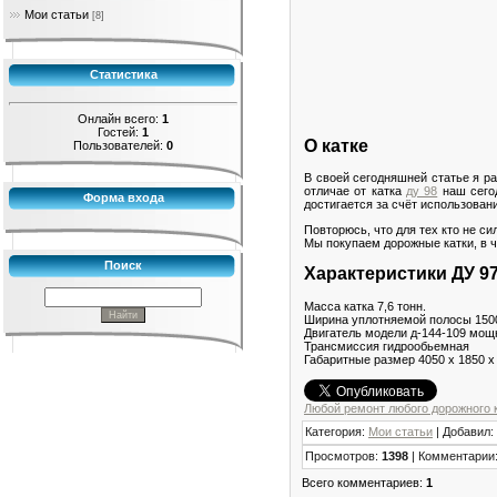
Мои статьи
[8]
Статистика
Онлайн всего:
1
Гостей:
1
О катке
Пользователей:
0
В своей сегодняшней статье я ра
отличае от катка
ду 98
наш сегод
Форма входа
достигается за счёт использован
Повторюсь, что для тех кто не с
Мы покупаем дорожные катки, в ч
Поиск
Характеристики ДУ 9
Масса катка 7,6 тонн.
Ширина уплотняемой полосы 150
Двигатель модели д-144-109 мощ
Трансмиссия гидрообьемная
Габаритные размер 4050 х 1850 х
Любой ремонт любого дорожного 
Категория
:
Мои статьи
|
Добавил
:
Просмотров
:
1398
|
Комментарии
Всего комментариев
:
1