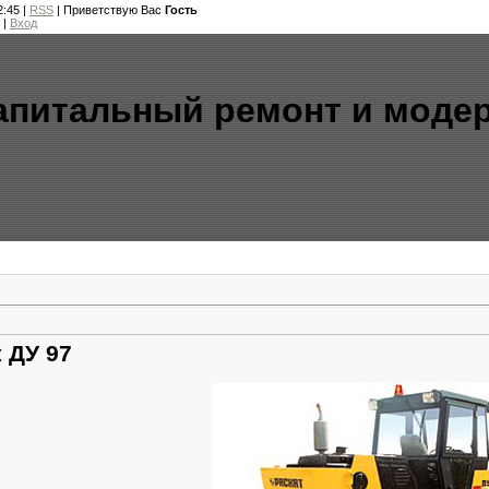
2:45 |
RSS
|
Приветствую Вас
Гость
|
Вход
апитальный ремонт и моде
 ДУ 97