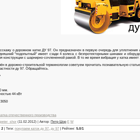
сскажу о дорожном катке ДУ 97. Он предназначен в первую очередь для уплотнения а
няшний "подопытный" имеет сзади 4 колеса с безпротекторными шинами и оборудо
ия конструкции с шарнирно-сочлененной рамой. В то же время вибрация у катка имее
илён в дорожно-строительной терминологии советуем прочитать познавательную стать
астности ду 97. Обращайтесь.
7
0 мм.
ностью 44 кВт
 3050
катка отечественного производства
peter_shor
(11.02.2012) |
Автор
:
Петр Шор
E
W
:
2
|
Теги
:
покупаем каток ду 97
,
ду 97
|
Рейтинг
:
5.0
/
1