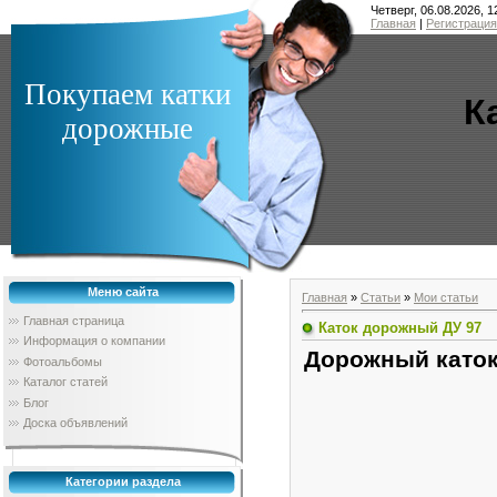
Четверг, 06.08.2026, 1
Главная
|
Регистрация
Покупаем катки
К
дорожные
Меню сайта
Главная
»
Статьи
»
Мои статьи
Главная страница
Каток дорожный ДУ 97
Информация о компании
Дорожный каток
Фотоальбомы
Каталог статей
Блог
Доска объявлений
Категории раздела