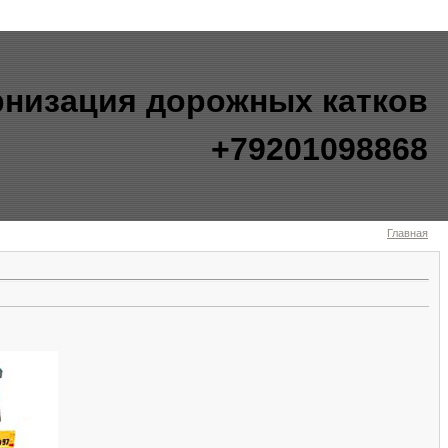
рнизация дорожных катков
+79201098868
Главная